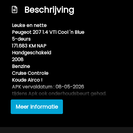
Beschrijving
Leuke en nette
Peugeot 207 1.4 VTi Cool 'n Blue
5-deurs
171.683 KM NAP
Handgeschakeld
2008
Benzine
Cruise Controle
Koude Airco !
APK vervaldatum : 08-05-2026
tijdens Apk ook onderhoudsbeurt gehad.
Boekjes aanwezig.
Meer informatie
2 sleutels aanwezig
€ 2.669,-