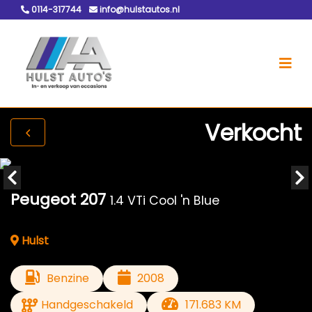
0114-317744
info@hulstautos.nl
Verkocht
Peugeot 207
1.4 VTi Cool 'n Blue
Hulst
Benzine
2008
Handgeschakeld
171.683 KM