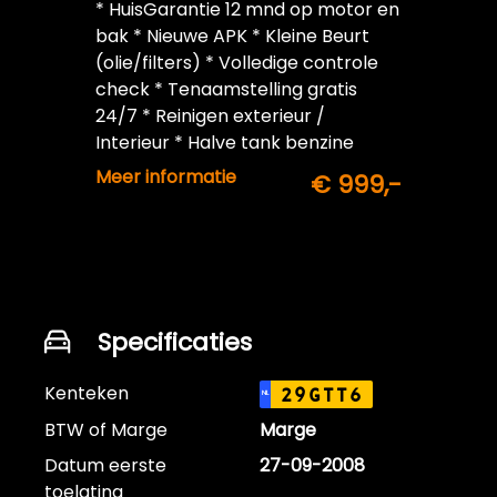
* HuisGarantie 12 mnd op motor en
bak * Nieuwe APK * Kleine Beurt
(olie/filters) * Volledige controle
check * Tenaamstelling gratis
24/7 * Reinigen exterieur /
Interieur * Halve tank benzine
inbegrepen
Meer informatie
€ 999,-
Specificaties
Kenteken
29GTT6
NL
BTW of Marge
Marge
Datum eerste
27-09-2008
toelating