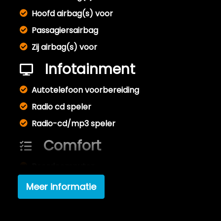
Hoofd airbag(s) voor
Passagiersairbag
Zij airbag(s) voor
Infotainment
Autotelefoon voorbereiding
Radio cd speler
Radio-cd/mp3 speler
Comfort
Boordcomputer
Cruise control
Meer informatie