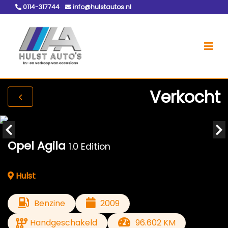
0114-317744
info@hulstautos.nl
Verkocht
Opel Agila
1.0 Edition
Hulst
Benzine
2009
Handgeschakeld
96.602 KM