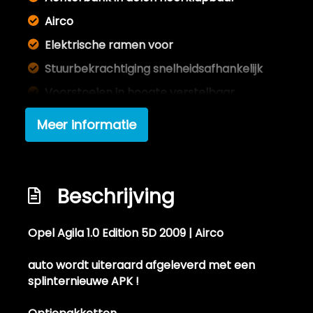
Airco
Elektrische ramen voor
Stuurbekrachtiging snelheidsafhankelijk
Voorstoelen in hoogte verstelbaar
Overige
Meer informatie
Anti blokkeer systeem
Bestuurdersairbag
Beschrijving
Passagiersairbag
Zij airbag(s) voor
Opel Agila 1.0 Edition 5D 2009 | Airco
auto wordt uiteraard afgeleverd met een
splinternieuwe APK !