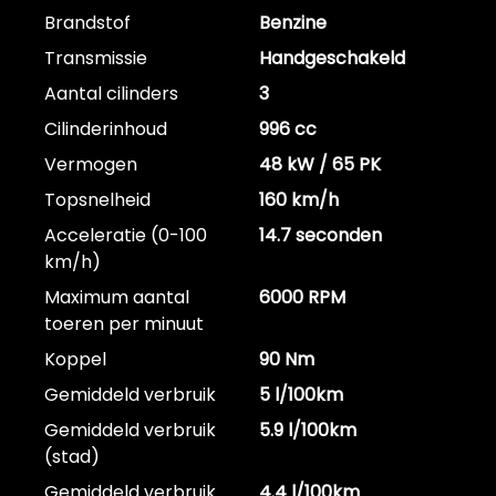
Brandstof
Benzine
Transmissie
Handgeschakeld
Aantal cilinders
3
Cilinderinhoud
996 cc
Vermogen
48 kW / 65 PK
Topsnelheid
160 km/h
Acceleratie (0-100
14.7 seconden
km/h)
Maximum aantal
6000 RPM
toeren per minuut
Koppel
90 Nm
Gemiddeld verbruik
5 l/100km
Gemiddeld verbruik
5.9 l/100km
(stad)
Gemiddeld verbruik
4.4 l/100km