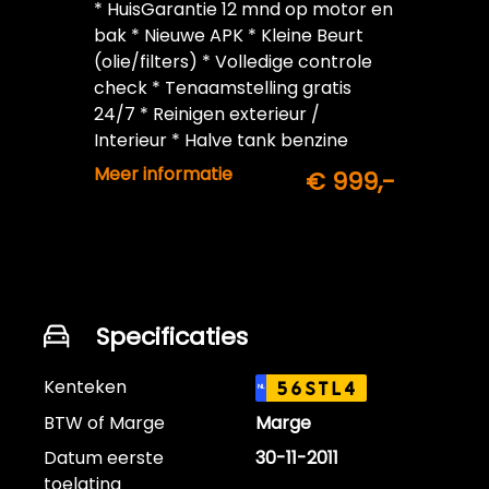
* HuisGarantie 12 mnd op motor en
bak * Nieuwe APK * Kleine Beurt
(olie/filters) * Volledige controle
check * Tenaamstelling gratis
24/7 * Reinigen exterieur /
Interieur * Halve tank benzine
inbegrepen
Meer informatie
€ 999,-
Specificaties
Kenteken
56STL4
NL
BTW of Marge
Marge
Datum eerste
30-11-2011
toelating