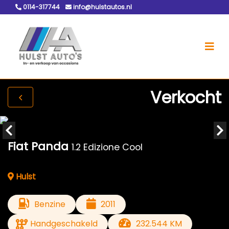
0114-317744
info@hulstautos.nl
Verkocht
Fiat Panda
1.2 Edizione Cool
Hulst
Benzine
2011
Handgeschakeld
232.544 KM