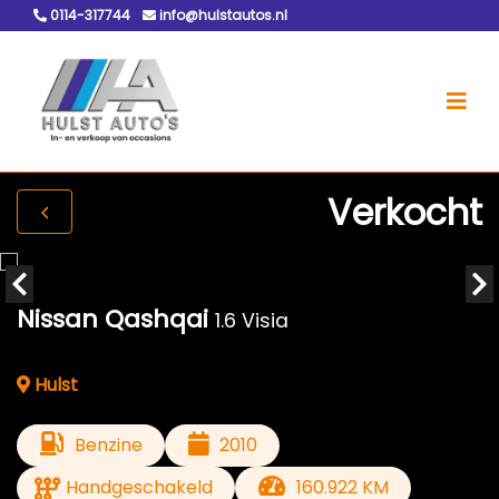
0114-317744
info@hulstautos.nl
Verkocht
Nissan Qashqai
1.6 Visia
Hulst
Benzine
2010
Handgeschakeld
160.922 KM