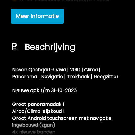
ingevuld
Meer informatie
Parkeersensoren achter (pdc)
Passagiersairbag
Prima banden met veel profiel
Beschrijving
Schadevrij / roestvrij
Zij airbag(s) voor
Exterieur
Nissan Qashqai 1.6 Visia | 2010 | Clima |
Panorama | Navigatie | Trekhaak | Hoogzitter
Achterruitwisser
Nieuwe apk
t/m 31-10-2026
Buitenspiegels elektrisch verstel- en
verwarmbaar
Groot panoramadak !
Airco/Clima is ijskoud !
Centrale vergrendeling met
Groot Android touchscreen met navigatie
afstandsbediening
ingebouwd (zgan)
Getint glas
4x
nieuwe banden