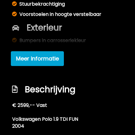
Stuurbekrachtiging
Voorstoelen in hoogte verstelbaar
Exterieur
Bumpers in carrosseriekleur
Centrale vergrendeling
Meer informatie
Elektrisch glazen schuif-/kanteldak
Lichtmetalen velgen 17"
Mistlampen voor
Beschrijving
Overige
€ 2599,-- Vast
Anti blokkeer systeem
Bestuurdersairbag
Volkswagen Polo 1.9 TDI FUN
2004
Passagiersairbag