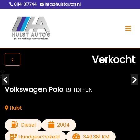
0114-317744
info@hulstautos.nl
Verkocht
Volkswagen Polo
1.9 TDI FUN
Hulst
Diesel
2004
Handgeschakeld
349.381 KM