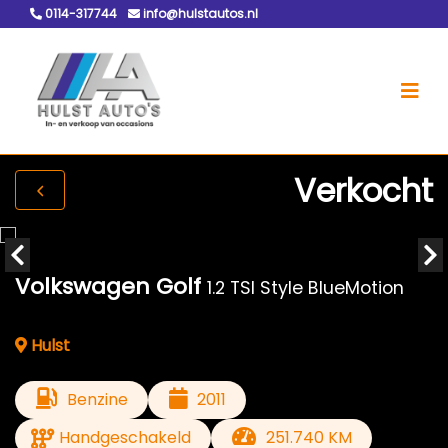
0114-317744
info@hulstautos.nl
Verkocht
Volkswagen Golf
1.2 TSI Style BlueMotion
Hulst
Benzine
2011
Handgeschakeld
251.740 KM