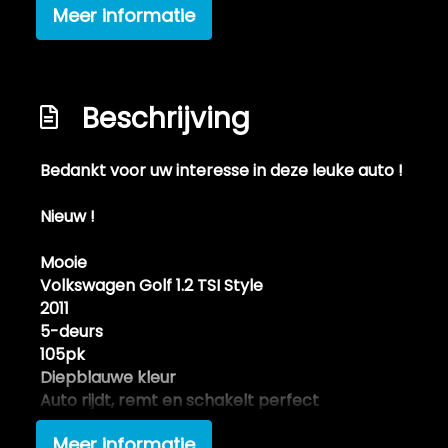
Meer informatie
Elektrische ramen voor
Passagiersstoel in hoogte verstelbaar
Stuur en versnellingspook (kunst)leder
Beschrijving
Stuurbekrachtiging snelheidsafhankelijk
Exterieur
Bedankt voor uw interesse in deze leuke auto !
Buitenspiegels elektrisch verstel- en
Nieuw !
verwarmbaar
Mooie
Centrale vergrendeling met
Volkswagen Golf 1.2 TSI Style
afstandsbediening
2011
Lichtmetalen velgen 16"
5-deurs
105pk
Mistlampen voor adaptief
Diepblauwe kleur
Auto rijdt, remt en schakelt perfect
ondanks hogere kilometerstand
Meer informatie