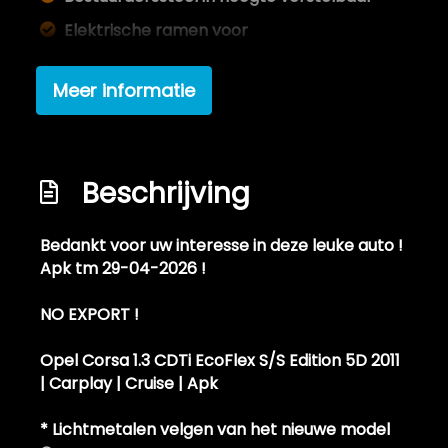
Elektrische ramen voor
Stuur leder
Meer informatie
Stuur verstelbaar
Exterieur
Buitenspiegels elektrisch verstel- en
Beschrijving
verwarmbaar
Buitenspiegels elektrisch verstelbaar
Bedankt voor uw interesse in deze leuke auto !
Apk tm 29-04-2026 !
Centrale vergrendeling met
afstandsbediening
NO EXPORT !
Mistlampen voor
Opel Corsa 1.3 CDTi EcoFlex S/S Edition 5D 2011
Mistlampen voor
| Carplay | Cruise | Apk
* Lichtmetalen velgen van het nieuwe model