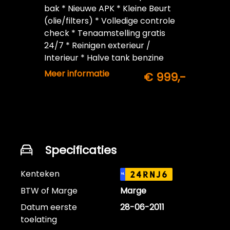
bak * Nieuwe APK * Kleine Beurt
(olie/filters) * Volledige controle
check * Tenaamstelling gratis
24/7 * Reinigen exterieur /
Interieur * Halve tank benzine
inbegrepen
Meer informatie
€ 999,-
Specificaties
Kenteken
24RNJ6
NL
BTW of Marge
Marge
Datum eerste
28-06-2011
toelating