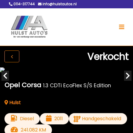
0114-317744
info@hulstautos.nl
Verkocht
Opel Corsa
1.3 CDTi EcoFlex S/S Edition
Hulst
Diesel
2011
Handgeschakeld
241.082 KM