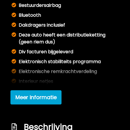
Bestuurdersairbag
Bluetooth
Dakdragers inclusief
Deze auto heeft een distributieketting
(geen riem dus)
Div facturen bijgeleverd
Elektronisch stabiliteits programma
Elektronische remkrachtverdeling
Interieur netjes
Meer foto's volgen / op aanvraag
Meer informatie
Onderhoudsboekje aanwezig en deels
ingevuld
Parkeersensoren achter (pdc)
Beschrijving
Passagiersairbag