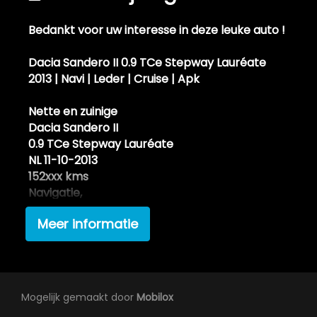
Spoiler pakket rondom
Bedankt voor uw interesse in deze leuke auto !
Zij airbag(s) voor
Dacia Sandero II 0.9 TCe Stepway Lauréate
Interieur
2013 | Navi | Leder | Cruise | Apk
Achterbank in delen neerklapbaar
Nette en zuinige
Dacia Sandero II
Airco
0.9 TCe Stepway Lauréate
Bestuurdersstoel in hoogte verstelbaar
NL 11-10-2013
152xxx kms
Elektrische ramen achter
Navigatie,
Elektrische ramen voor
Airco
Meer informatie
Elektrische ramen voor en achter
Cruise
PDC
Lederen bekleding
**Lederen interieur**
Lederen interieur
2 sleutels en boekjes
Trekhaak
Lederen versnellingspook
Mogelijk gemaakt door
Mobilox
Dealer onderhouden