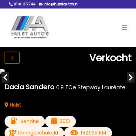
0114-317744
info@hulstautos.nl
Verkocht
Dacia Sandero
0.9 TCe Stepway Lauréate
Hulst
Benzine
2013
Handgeschakeld
152.925 KM