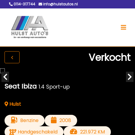
0114-317744
info@hulstautos.nl
Verkocht
Seat Ibiza
1.4 Sport-up
Hulst
Benzine
2008
Handgeschakeld
221.972 KM