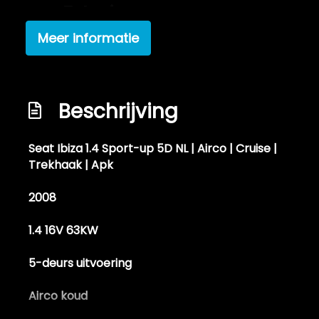
Exterieur
Meer informatie
Buitensp.elektr.verstel -
verwarmb.+inklapbaar
Buitenspiegels in carrosseriekleur
Beschrijving
Bumpers in carrosseriekleur
Centrale vergrendeling met
Seat Ibiza 1.4 Sport-up 5D NL | Airco | Cruise |
afstandsbediening
Trekhaak | Apk
Lichtmetalen velgen 16"
2008
Mistlampen voor
Sportonderstel
1.4 16V 63KW
Overige
5-deurs uitvoering
Anti blokkeer systeem
Airco koud
Anti doorslip regeling