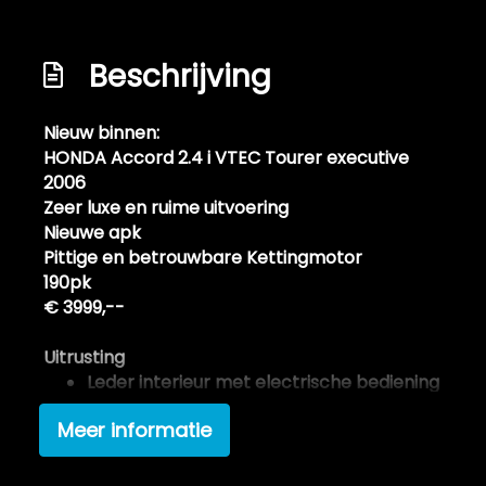
Overige
Anti blokkeer systeem
Beschrijving
Anti doorslip regeling
Bestuurdersairbag
Nieuw binnen:
HONDA Accord 2.4 i VTEC Tourer executive
Elektronisch stabiliteits programma
2006
Elektronische remkrachtverdeling
Zeer luxe en ruime uitvoering
Hoofd airbag(s) achter
Nieuwe apk
Pittige en betrouwbare Kettingmotor
Hoofd airbag(s) voor
190pk
Passagiersairbag
€ 3999,--
Zij airbag(s) voor
Uitrusting
Leder interieur met electrische bediening
Exterieur
Airconditioning / Clima
Meer informatie
Centrale portier vergrendeling
Buitenspiegels elektrisch verstel- en
Elektrisch bedienbare ruiten voor en
verwarmbaar
achter