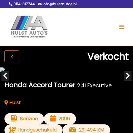
0114-317744
info@hulstautos.nl
Verkocht
Honda Accord Tourer
2.4i Executive
Hulst
Benzine
2006
Handgeschakeld
291.494 KM