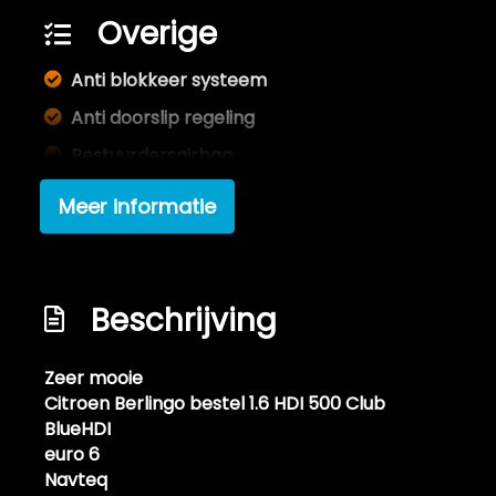
Overige
Anti blokkeer systeem
Anti doorslip regeling
Bestuurdersairbag
Elektronisch stabiliteits programma
Meer informatie
Elektronische remkrachtverdeling
Rubber mat in laadruimte
Interieur
Beschrijving
2 zitplaatsen rechtsvoor
Zeer mooie
Elektrische ramen voor
Citroen Berlingo bestel 1.6 HDI 500 Club
BlueHDI
Tussenschot volledig
euro 6
Navteq