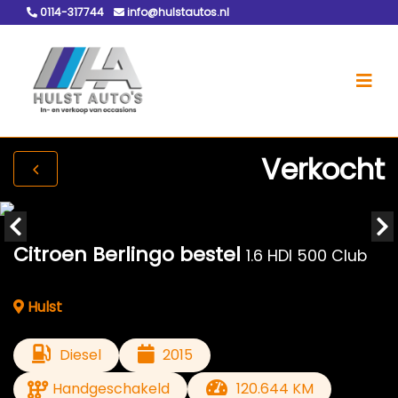
0114-317744
info@hulstautos.nl
Verkocht
Citroen Berlingo bestel
1.6 HDI 500 Club
Hulst
Diesel
2015
Handgeschakeld
120.644 KM