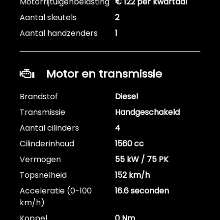
Motorrijtuigenbelasting
€ 122 per kwartaal
Aantal sleutels
2
Aantal handzenders
1
Motor en transmissie
Brandstof
Diesel
Transmissie
Handgeschakeld
Aantal cilinders
4
Cilinderinhoud
1560 cc
Vermogen
55 kW / 75 PK
Topsnelheid
152 km/h
Acceleratie (0-100
16.6 seconden
km/h)
Koppel
0 Nm