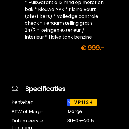
* HuisGarantie 12 mnd op motor en
bak * Nieuwe APK * Kleine Beurt
(olie/filters) * Volledige controle
check * Tenaamstelling gratis
24/7 * Reinigen exterieur /
Interieur * Halve tank benzine
inbegrepen
€ 999,-
Specificaties
Kenteken
VP112H
NL
BTW of Marge
Marge
Datum eerste
30-05-2015
toelating