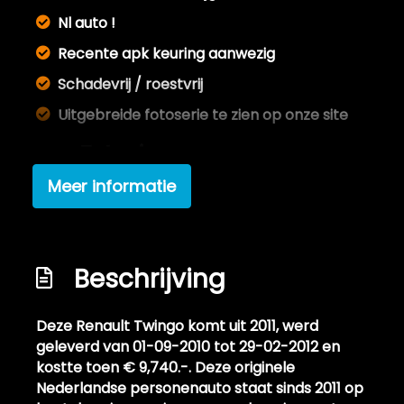
Nl auto !
Recente apk keuring aanwezig
Schadevrij / roestvrij
Uitgebreide fotoserie te zien op onze site
Exterieur
Meer informatie
Achterspoiler
Buitenspiegels elektrisch verstelbaar
Buitenspiegels verwarmbaar
Beschrijving
Dakspoiler
Extra getint glas
Deze Renault Twingo komt uit 2011, werd
geleverd van 01-09-2010 tot 29-02-2012 en
Interieur
kostte toen € 9,740.-. Deze originele
Nederlandse personenauto staat sinds 2011 op
Airco