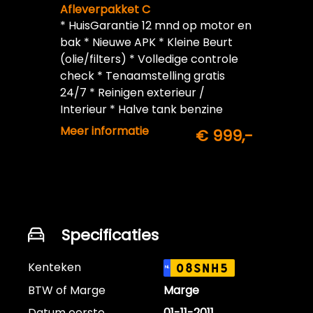
Afleverpakket C
* HuisGarantie 12 mnd op motor en
bak * Nieuwe APK * Kleine Beurt
(olie/filters) * Volledige controle
check * Tenaamstelling gratis
24/7 * Reinigen exterieur /
Interieur * Halve tank benzine
inbegrepen
Meer informatie
€ 999,-
Specificaties
Kenteken
08SNH5
NL
BTW of Marge
Marge
Datum eerste
01-11-2011