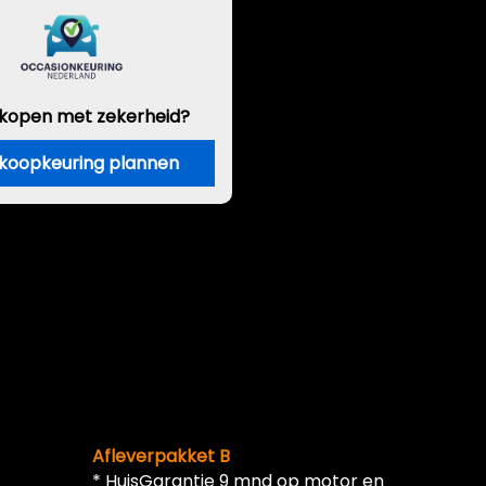
 kopen met zekerheid?
koopkeuring plannen
Afleverpakket B
* HuisGarantie 9 mnd op motor en