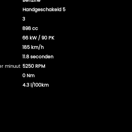
Benzine
Handgeschakeld 5
3
898 cc
66 kW / 90 PK
185 km/h
11.8 seconden
er minuut
5250 RPM
0 Nm
4.3 l/100km