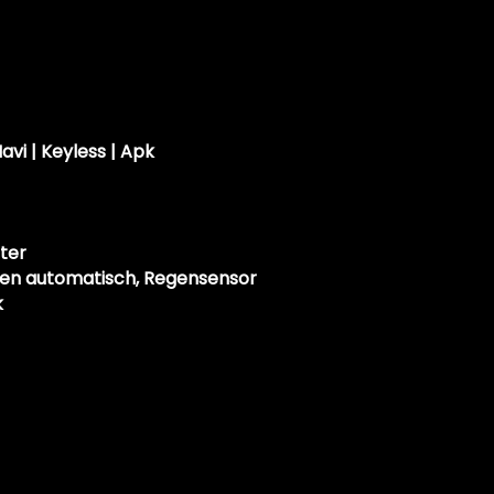
Navi | Keyless | Apk
ter
ten automatisch, Regensensor
k
s, optioneel te herstellen.