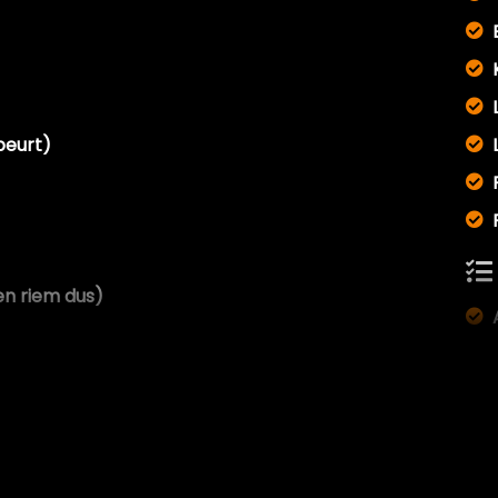
beurt)
en riem dus)