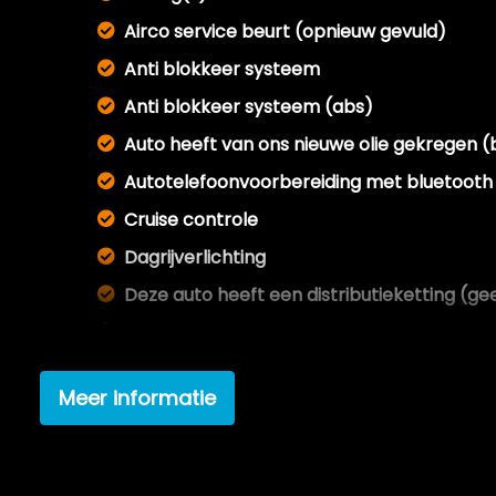
Airco service beurt (opnieuw gevuld)
Anti blokkeer systeem
Anti blokkeer systeem (abs)
Auto heeft van ons nieuwe olie gekregen (
Autotelefoonvoorbereiding met bluetooth
Cruise controle
Dagrijverlichting
Deze auto heeft een distributieketting (ge
Div. facturen aanwezig
Electronic brake distribution
Meer informatie
Halogeen mistlampen
Hill hold-functie
Houten versnellingspook