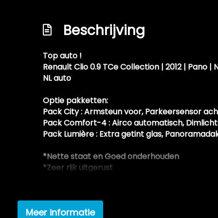
Keyless entry e/o start
Beschrijving
Lm velgen 16"
Navigatie-systeem
Top auto !
Nl auto !
Renault Clio 0.9 TCe Collection | 2012 | Pano | 
Parkeersensoren achter (pdc)
NL auto
Recente apk keuring aanwezig
Optie pakketten:
Schadevrij / roestvrij
Pack City : Armsteun voor, Parkeersensor ach
Pack Comfort-4 : Airco automatisch, Dimlich
Sportinterieur
Pack Lumière : Extra getint glas, Panoramada
Tractie controle systeem (tcs)
*Nette staat en Goed onderhouden
Velgen hebben wat stoeprandschades helaa
*Zeer rijk uitgerust
*Recente APK tm 08-09-2023
*Optie tot 3/6/12 maanden garantie
*Geen afleverkosten
Meer informatie