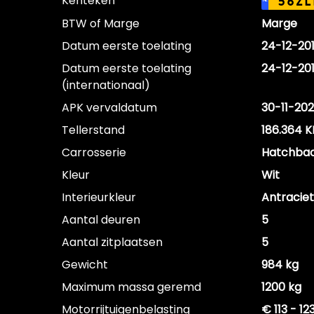
Kenteken
56ZL
NL
BTW of Marge
Marge
Datum eerste toelating
24-12-20
Datum eerste toelating
24-12-20
(internationaal)
APK vervaldatum
30-11-20
Tellerstand
186.364 
Carrosserie
Hatchba
Kleur
Wit
Interieurkleur
Antraciet
Aantal deuren
5
Aantal zitplaatsen
5
Gewicht
984 kg
Maximum massa geremd
1200 kg
Motorrijtuigenbelasting
€ 113 - 1