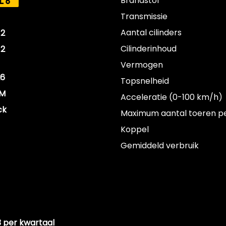
Brandstof
L6
Transmissie
Aantal cilinders
12
Cilinderinhoud
12
Vermogen
26
Topsnelheid
KM
Acceleratie (0-100 km/h)
ck
Maximum aantal toeren p
Koppel
Gemiddeld verbruik
23 per kwartaal