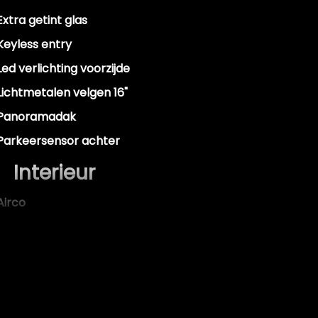
Extra getint glas
Keyless entry
Led verlichting voorzijde
Lichtmetalen velgen 16"
Panoramadak
Parkeersensor achter
Interieur
Airco
Airco automatisch
Armsteun voor
Elektrische ramen voor
Stuur leder