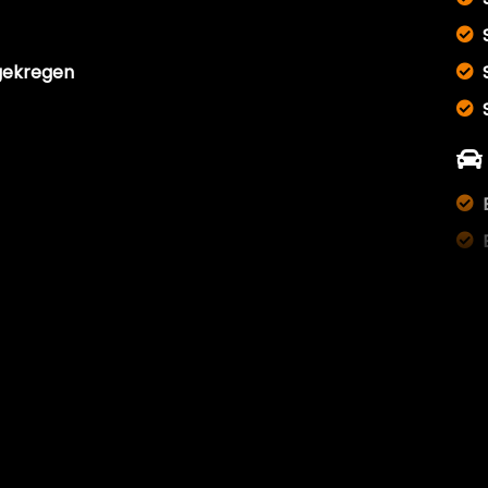
gekregen
vuld