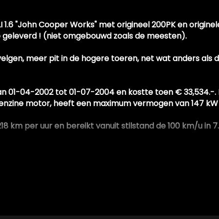
I 1.6 "John Cooper Works" met origineel 200PK en originele
o geleverd ! (niet omgebouwd zoals de meesten).
elgen, meer pit in de hogere toeren, net wat anders als d
 van 01-04-2002 tot 01-07-2004 en kostte toen € 33,534.
s, optioneel te herstellen.
 benzine motor, heeft een maximum vermogen van 147 kW (
8 km per uur en bereikt vanuit stilstand de 100 km/u in