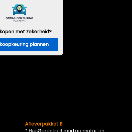
 kopen met zekerheid?
koopkeuring plannen
Afleverpakket B
* HuisGarantie 9 mnd op motor en