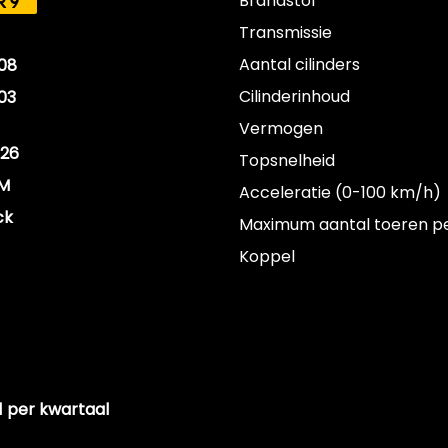
Brandstof
R9
Transmissie
Aantal cilinders
08
Cilinderinhoud
03
Vermogen
26
Topsnelheid
KM
Acceleratie (0-100 km/h)
ck
Maximum aantal toeren p
Koppel
51 per kwartaal