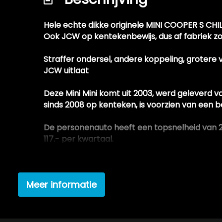
Recente apk keuring aanwezig
Hele echte dikke originele MINI COOPER S CHIL
Softwarematig getuned (chiptuning)
Ook JCW op kentekenbewijs, dus af fabriek z
Sportuitlaat met dubbele eindpijp
Straffer ondersel, andere koppeling, grotere v
Striping / accenten
JCW uitlaat
Tractie controle systeem (tcs)
Deze Mini Mini komt uit 2003, werd geleverd
Velgen hebben wat stoeprandschades helaa
sinds 2008 op kenteken, is voorzien van een
Verlaagde carrosserie dmv korte veren
De personenauto heeft een topsnelheid van 21
Witte striping
117.- per kwartaal.
Nieuwe APK T/m mei 2022
Bouwjaar:2003
Meer informatie
Carrosserie:Hatchback
Brandstof:Benzine
Kilometerstand:263.164 km
Transmissie:Handgeschakeld