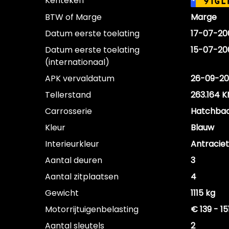
Kenteken
91GL
NL
BTW of Marge
Marge
Datum eerste toelating
17-07-20
Datum eerste toelating
15-07-20
(internationaal)
APK vervaldatum
26-09-20
Tellerstand
263.164 
Carrosserie
Hatchba
Kleur
Blauw
Interieurkleur
Antraciet
Aantal deuren
3
Aantal zitplaatsen
4
Gewicht
1115 kg
Motorrijtuigenbelasting
€ 139 - 1
Aantal sleutels
2