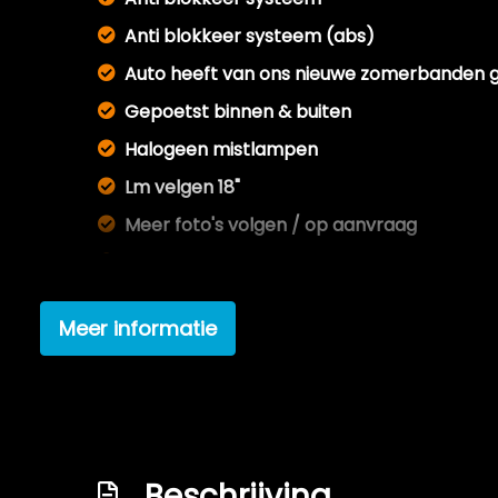
Anti blokkeer systeem (abs)
Auto heeft van ons nieuwe zomerbanden 
Gepoetst binnen & buiten
Halogeen mistlampen
Lm velgen 18"
Meer foto's volgen / op aanvraag
Metallic lak
Navigatie-systeem
Meer informatie
Nieuwe accu !
Nieuwe mattenset bijgeleverd
Nieuwe remmen voorzijde
Onderhoudsboekje aanwezig en deels inge
Beschrijving
Radio cd-speler