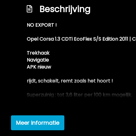
Beschrijving
Onderhoudsboekje aanwezig en deels inge
Optie chiptuning mogelijk via ons
NO EXPORT !
Parkeersensoren achter (pdc)
Recente apk keuring aanwezig
Opel Corsa 1.3 CDTi EcoFlex S/S Edition 2011 | C
Sportinterieur
Trekhaak
Navigatie
APK nieuw
rijdt, schakelt, remt zoals het hoort !
Superzuinig : tot 3,6 liter per 100 km mogelijk.
Deze Opel Corsa komt uit 2011, werd geleverd 
sinds 2011 op kenteken, is voorzien van een 
Meer informatie
De personenauto heeft een topsnelheid van 177