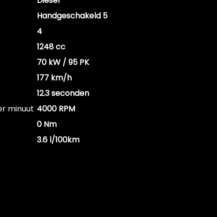
Diesel
Handgeschakeld 5
4
1248 cc
70 kW / 95 PK
177 km/h
12.3 seconden
er minuut
4000 RPM
0 Nm
3.6 l/100km