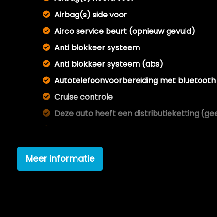
Airbag(s) side voor
Airco service beurt (opnieuw gevuld)
Anti blokkeer systeem
Anti blokkeer systeem (abs)
Autotelefoonvoorbereiding met bluetooth
Cruise controle
Deze auto heeft een distributieketting (ge
Gepoetst binnen & buiten
Import auto
Meer informatie
Koopje !
Lm velgen 15"
Navigatie
Nieuwe mattenset bijgeleverd