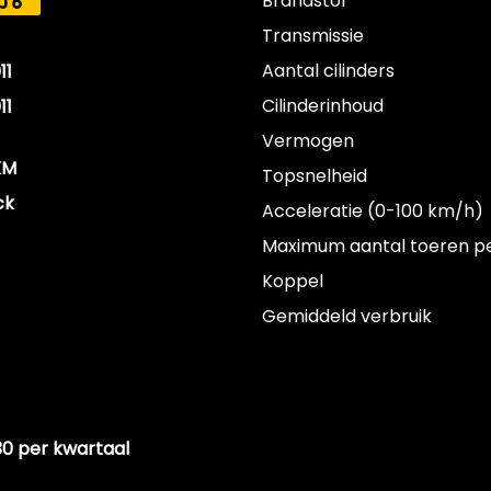
Brandstof
J6
Transmissie
Aantal cilinders
11
Cilinderinhoud
11
Vermogen
KM
Topsnelheid
ck
Acceleratie (0-100 km/h)
Maximum aantal toeren p
Koppel
Gemiddeld verbruik
30 per kwartaal