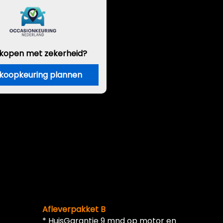
 kopen met zekerheid?
koopkeuring plannen
Afleverpakket B
* HuisGarantie 9 mnd op motor en