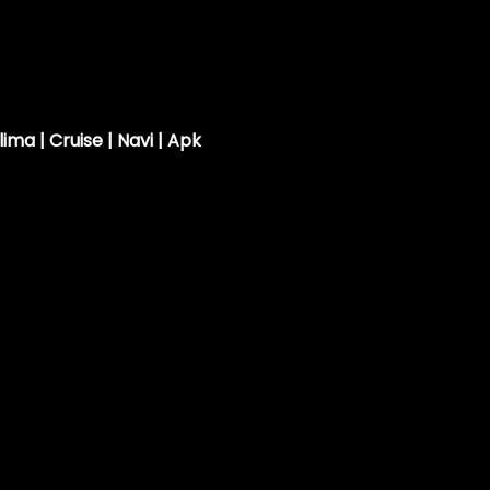
vuld
lima | Cruise | Navi | Apk
van 01-01-2011 tot 31-12-2011 en kostte toen € 18.240,-. 
diesel-motor, heeft een maximum vermogen van 70 kW (95 
 km per uur en bereikt vanuit stilstand de 100 km/u in 1