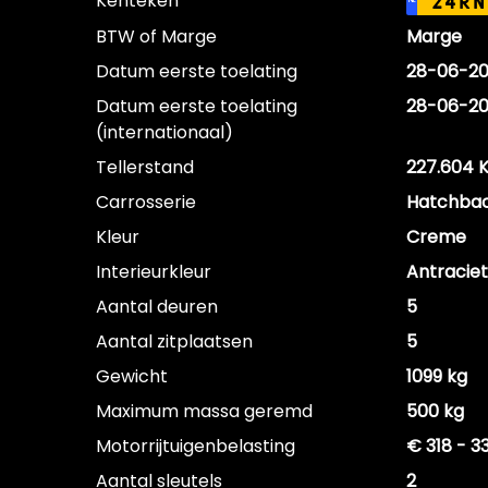
Kenteken
24RN
NL
BTW of Marge
Marge
Datum eerste toelating
28-06-20
Datum eerste toelating
28-06-20
(internationaal)
Tellerstand
227.604 
Carrosserie
Hatchba
Kleur
Creme
Interieurkleur
Antraciet
Aantal deuren
5
Aantal zitplaatsen
5
Gewicht
1099 kg
Maximum massa geremd
500 kg
Motorrijtuigenbelasting
€ 318 - 3
Aantal sleutels
2