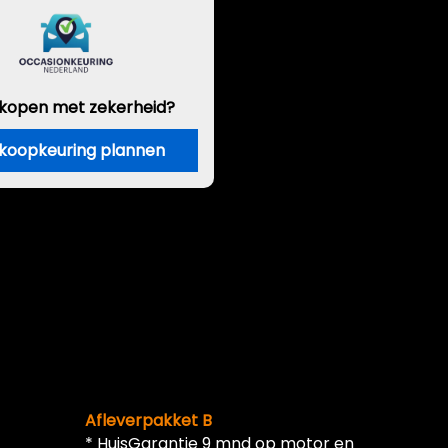
 kopen met zekerheid?
koopkeuring plannen
Afleverpakket B
* HuisGarantie 9 mnd op motor en