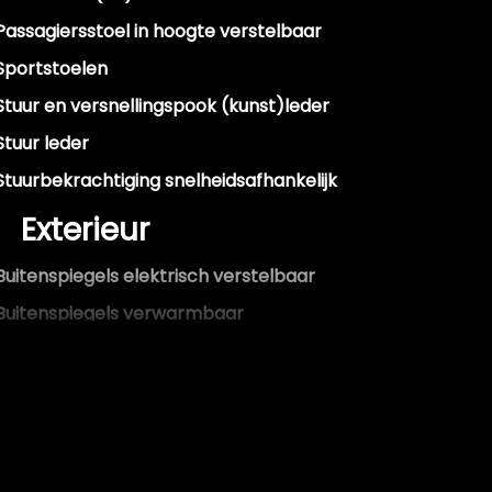
Passagiersstoel in hoogte verstelbaar
Sportstoelen
Stuur en versnellingspook (kunst)leder
Stuur leder
Stuurbekrachtiging snelheidsafhankelijk
Exterieur
Buitenspiegels elektrisch verstelbaar
Buitenspiegels verwarmbaar
Dakspoiler
Dimlichten automatisch
Extra getint glas
Lichtmetalen velgen 16"