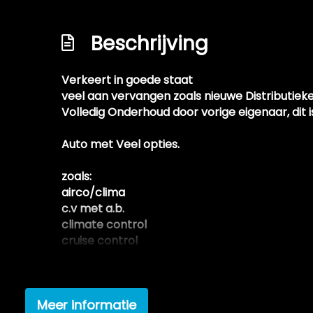
Hard disk
Beschrijving
Hill hold-functie
Houten versnellingspook
Verkeert in goede staat
Import auto
veel aan vervangen zoals nieuwe Distributieke
Koopje !
Volledig Onderhoud door vorige eigenaar, dit 
Lm velgen 17"
Auto met Veel opties.
Metallic lak
zoals:
Mistlampen adaptief
airco/clima
Nieuwe apk bespreekbaar
c.v met a.b.
climate control
Olie & filters vervangen (kleine beurt)
cruise control
Onderhoudsboekje aanwezig en deels inge
elek.ramen
lm velgen
Recente apk keuring aanwezig
Navigatie
Schadevrij / roestvrij
Meer informatie
radio met scherm