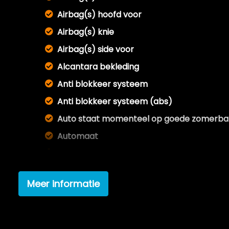
Airbag(s) hoofd voor
Airbag(s) knie
Airbag(s) side voor
Alcantara bekleding
Anti blokkeer systeem
Anti blokkeer systeem (abs)
Auto staat momenteel op goede zomerban
Automaat
Cruise controle
Deze auto heeft een distributieketting (ge
Meer informatie
Distributieketting is reeds vervangen
Electronic brake distribution
Gepoetst binnen & buiten