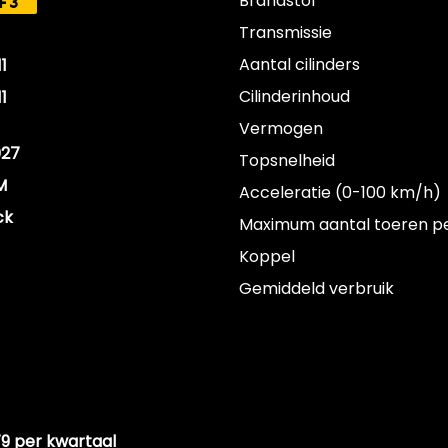
Brandstof
F3
Transmissie
Aantal cilinders
1
Cilinderinhoud
1
Vermogen
027
Topsnelheid
M
Acceleratie (0-100 km/h)
ck
Maximum aantal toeren p
Koppel
Gemiddeld verbruik
79 per kwartaal