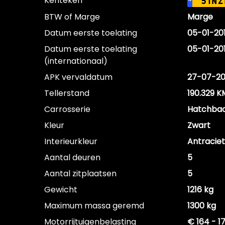
Kenteken
51NZ
NL
BTW of Marge
Marge
Datum eerste toelating
05-01-201
Datum eerste toelating
05-01-201
(internationaal)
APK vervaldatum
27-07-2
Tellerstand
190.329 K
Carrosserie
Hatchba
Kleur
Zwart
Interieurkleur
Antraciet
Aantal deuren
5
Aantal zitplaatsen
5
Gewicht
1216 kg
Maximum massa geremd
1300 kg
Motorrijtuigenbelasting
€ 164 - 1