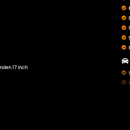
den 17 inch
en riem dus)