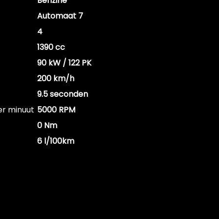
Benzine
Automaat 7
4
1390 cc
90 kW / 122 PK
200 km/h
9.5 seconden
er minuut
5000 RPM
0 Nm
6 l/100km