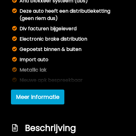
Anti blokkeer systeem (abs)
Deze auto heeft een distributieketting
(geen riem dus)
Div facturen bijgeleverd
Electronic brake distribution
Gepoetst binnen & buiten
Import auto
Metallic lak
Nieuwe apk bespreekbaar
Nieuwe koppeling
Meer informatie
Nieuwe mattenset bijgeleverd
Onderhoudsboekje aanwezig en deels
ingevuld
Beschrijving
Schadevrij / roestvrij