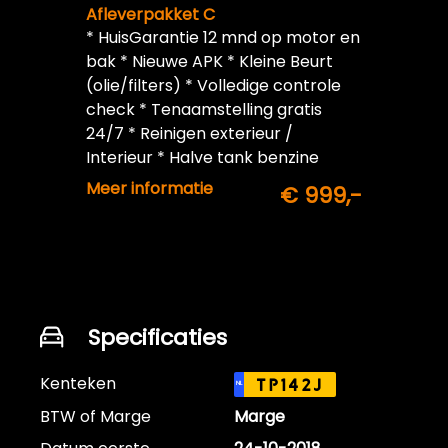
Afleverpakket C
* HuisGarantie 12 mnd op motor en
bak * Nieuwe APK * Kleine Beurt
(olie/filters) * Volledige controle
check * Tenaamstelling gratis
24/7 * Reinigen exterieur /
Interieur * Halve tank benzine
inbegrepen
Meer informatie
€ 999,-
Specificaties
Kenteken
TP142J
NL
BTW of Marge
Marge