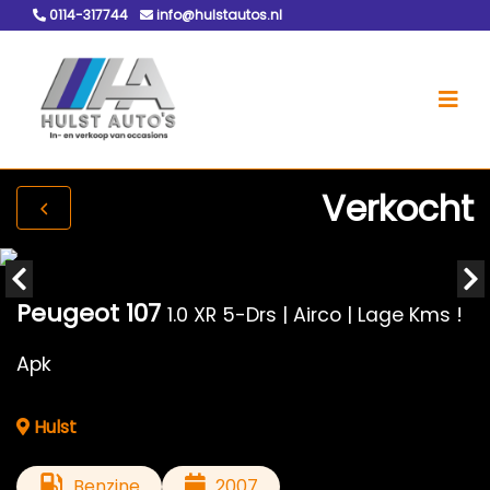
0114-317744
info@hulstautos.nl
Verkocht
Peugeot 107
1.0 XR 5-Drs | Airco | Lage Kms !
Apk
Hulst
Benzine
2007