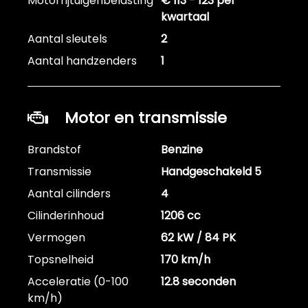
Motorrijtuigenbelasting
€ 113 - 123 per
kwartaal
Aantal sleutels
2
Aantal handzenders
1
Motor en transmissie
Brandstof
Benzine
Transmissie
Handgeschakeld 5
Aantal cilinders
4
Cilinderinhoud
1206 cc
Vermogen
62 kW / 84 PK
Topsnelheid
170 km/h
Acceleratie (0-100
12.8 seconden
km/h)