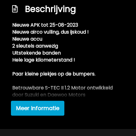
Airco
Beschrijving
Elektrische ramen voor
Nieuwe APK tot 25-08-2023
Stuurbekrachtiging
Nieuwe airco vulling, dus ijskoud !
Nieuwe accu
2 sleutels aanwezig
Uitstekende banden
Hele lage kilometerstand !
Paar kleine plekjes op de bumpers.
Betrouwbare S-TEC II 1.2 Motor ontwikkeld
door Suzuki en Daewoo Motors
Meer informatie
Deze Chevrolet Aveo komt uit 2008, werd
geleverd van 01-06-2008 tot 30-09-2010 en
kostte toen € 14,695.-. Deze originele
Nederlandse personenauto staat sinds 2008