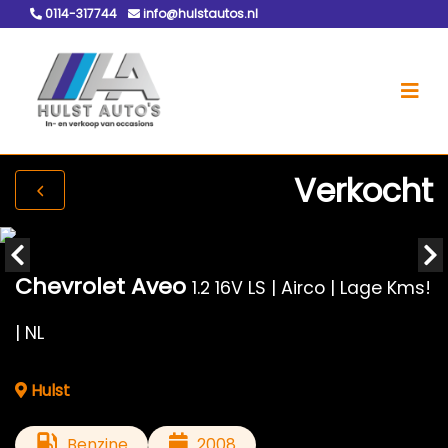
0114-317744
info@hulstautos.nl
Verkocht
Chevrolet Aveo
1.2 16V LS | Airco | Lage Kms!
| NL
Hulst
Benzine
2008