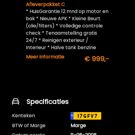
Afleverpakket C
* HuisGarantie 12 mnd op motor en
bak * Nieuwe APK * Kleine Beurt
(olie/filters) * Volledige controle
check * Tenaamstelling gratis
24/7 * Reinigen exterieur /
Interieur * Halve tank benzine
inbegrepen
Meer informatie
€ 999,-
Specificaties
Kenteken
17GFV7
NL
BTW of Marge
Marge