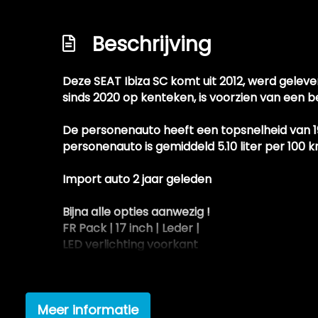
Onderhoudsboekje aanwezig en deels inge
Beschrijving
Schadevrij / roestvrij
Sportuitlaat met dubbele eindpijp
Deze SEAT Ibiza SC komt uit 2012, werd gelev
Wis-/was installatie voor koplampen
sinds 2020 op kenteken, is voorzien van een 
Xenon verlichting met wis-/was
De personenauto heeft een topsnelheid van 190
personenauto is gemiddeld 5.10 liter per 100 
Import auto 2 jaar geleden
Bijna alle opties aanwezig !
FR Pack | 17 inch | Leder |
LED verlichting voorkant
LED verlichting achterkant
Clima / Airco
Stoelverwarming
Meer informatie
Geblindeerde ramen