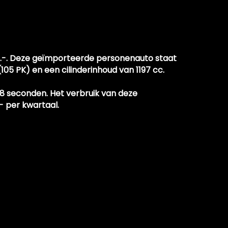
Dimlichten automatisch
Koplampreiniging
Koplampreiniging
Ruitensproeiers verwarmbaar
33.-. Deze geïmporteerde personenauto staat
5 PK) en een cilinderinhoud van 1197 cc.
Ruitensproeiers/wisserbladen verwarmbaar
.8 seconden. Het verbruik van deze
- per kwartaal.