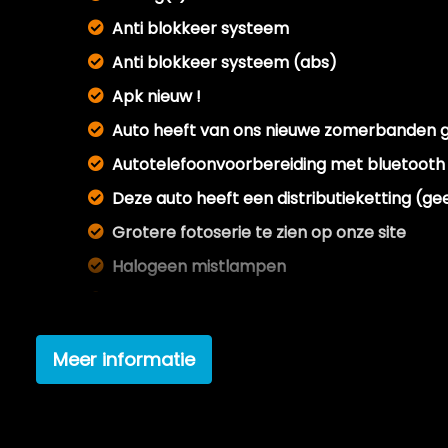
Anti blokkeer systeem
Anti blokkeer systeem (abs)
Apk nieuw !
Auto heeft van ons nieuwe zomerbanden 
Autotelefoonvoorbereiding met bluetooth
Deze auto heeft een distributieketting (ge
Grotere fotoserie te zien op onze site
Halogeen mistlampen
Houten versnellingspook
Lm velgen 17"
Meer informatie
Metallic lak
Nieuwe banden
Nieuwe velgen !