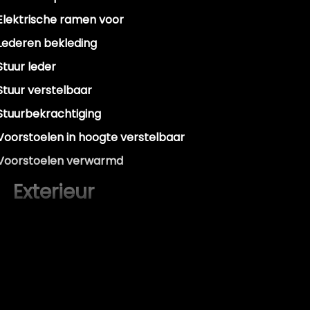
Elektrische ramen voor
Lederen bekleding
Stuur leder
Stuur verstelbaar
Stuurbekrachtiging
Voorstoelen in hoogte verstelbaar
Voorstoelen verwarmd
Exterieur
Buitenspiegels elektrisch verstelbaar
Buitenspiegels verwarmbaar
Bumpers in carrosseriekleur
Dakspoiler