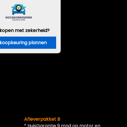
 kopen met zekerheid?
koopkeuring plannen
Afleverpakket B
* HuisGarantie 9 mnd op motor en