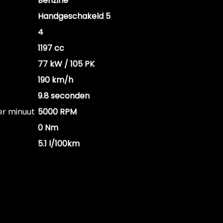
Benzine
Handgeschakeld 5
4
1197 cc
77 kW / 105 PK
190 km/h
9.8 seconden
er minuut
5000 RPM
0 Nm
5.1 l/100km