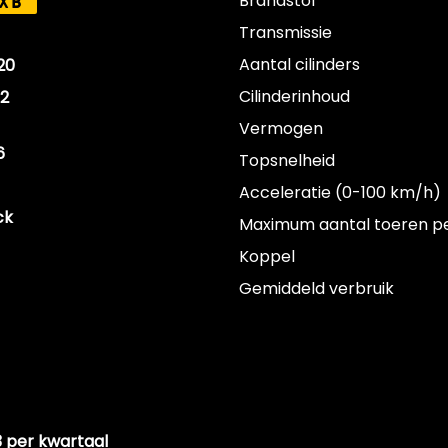
Brandstof
XB
Transmissie
Aantal cilinders
20
Cilinderinhoud
12
Vermogen
6
Topsnelheid
Acceleratie (0-100 km/h)
ck
Maximum aantal toeren p
Koppel
Gemiddeld verbruik
23 per kwartaal