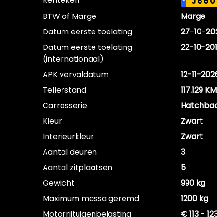
Kenteken
J660
NL
BTW of Marge
Marge
Datum eerste toelating
27-10-20
Datum eerste toelating
22-10-20
(internationaal)
APK vervaldatum
12-11-202
Tellerstand
117.129 KM
Carrosserie
Hatchba
Kleur
Zwart
Interieurkleur
Zwart
Aantal deuren
3
Aantal zitplaatsen
5
Gewicht
990 kg
Maximum massa geremd
1200 kg
Motorrijtuigenbelasting
€ 113 - 1