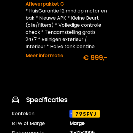
Afleverpakket C
* HuisGarantie 12 mnd op motor en
bak * Nieuwe APK * Kleine Beurt
(olie/filters) * Volledige controle
check * Tenaamstelling gratis
24/7 * Reinigen exterieur /
Interieur * Halve tank benzine
inbegrepen
Meer informatie
€ 999,-
Specificaties
Kenteken
79SFVJ
NL
BTW of Marge
Marge
Datum eerste
21-12-2005