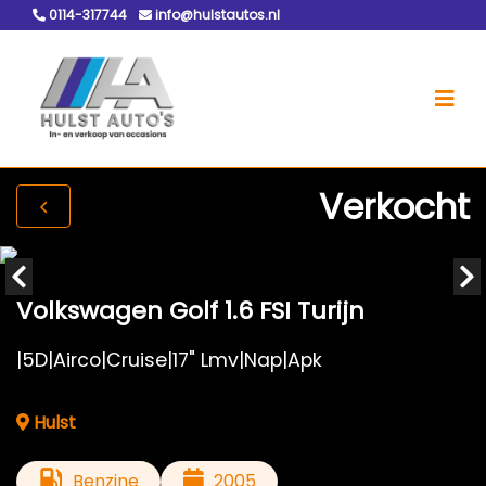
0114-317744
info@hulstautos.nl
Verkocht
Volkswagen Golf 1.6 FSI Turijn
|5D|Airco|Cruise|17" Lmv|Nap|Apk
Hulst
Benzine
2005