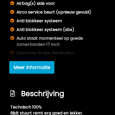
Airbag(s) side voor
Airco service beurt (opnieuw gevuld)
Anti blokkeer systeem
Anti blokkeer systeem (abs)
Auto staat momenteel op goede
zomerbanden 17 inch
Electronic brake distribution
Grotere fotoserie te zien op onze site
Meer informatie
Hoofdsteunen actief
Lichte steenslag op motorkap
Metallic lak
Beschrijving
Nieuwe accu !
Nieuwe mattenset bijgeleverd
Technisch 100%
Rijdt stuurt remt erg goed en lekker.
Onderhoudsboekje aanwezig en deels