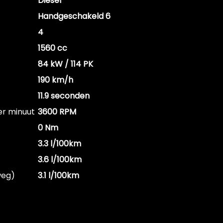
Diesel
Handgeschakeld 6
4
1560 cc
84 kW / 114 PK
190 km/h
11.9 seconden
er minuut
3600 RPM
0 Nm
3.3 l/100km
3.6 l/100km
weg)
3.1 l/100km