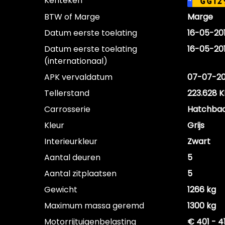
Kenteken
GG12
NL
BTW of Marge
Marge
Datum eerste toelating
16-05-20
Datum eerste toelating
16-05-20
(internationaal)
APK vervaldatum
07-07-2
Tellerstand
223.628 
Carrosserie
Hatchba
Kleur
Grijs
Interieurkleur
Zwart
Aantal deuren
5
Aantal zitplaatsen
5
Gewicht
1266 kg
Maximum massa geremd
1300 kg
Motorrijtuigenbelasting
€ 401 - 4