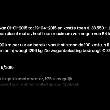
van 01-01-2015 tot 19-04-2015 en kostte toen € 33,550.-
n een diesel motor, heeft een maximum vermogen van 84 kW
 km per uur en bereikt vanuit stilstand de 100 km/u in 1
km en hij weegt 1266 kg. De wegenbelasting bedraagt € 33
evuld
 5/2015.
uinige kilometervreter, 1:25 is mogelijk.
evoerd dus met het volledige sportpakket.
t er nog bijna nieuw uit.