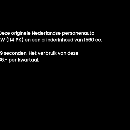
Dakspoiler
Led achterlichten
Led dagrijverlichting
Lichtmetalen velgen 16"
. Deze originele Nederlandse personenauto
 (114 PK) en een cilinderinhoud van 1560 cc.
Parkeersensor achter
Sportonderstel
1.9 seconden. Het verbruik van deze
6.- per kwartaal.