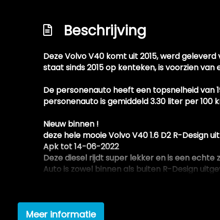
Hoofdsteunen actief
Beschrijving
Houten versnellingspook
Lederen/alcantara bekleding
Deze Volvo V40 komt uit 2015, werd geleverd 
Lm velgen 16"
staat sinds 2015 op kenteken, is voorzien va
Meer foto's volgen / op aanvraag
De personenauto heeft een topsnelheid van 190
Metallic lak
personenauto is gemiddeld 3.30 liter per 100 
Navigatie-systeem full map + hard disk
Nieuw binnen !
Onderhoudsboekje aanwezig en netjes ing
deze hele mooie Volvo V40 1.6 D2 R-Design uit
R-design exterieur
Apk tot 14-06-2022
Deze diesel rijdt super lekker en is een echte z
Recente apk keuring aanwezig
Auto is zowel binnen als buiten R-Design uitg
Schadevrij / roestvrij
Enkele van de vele opties zijn :
Sportinterieur is half leer half alcantara en zie
Softwarematig getuned (chiptuning)
LED achterlichten
Sportuitlaat met dubbele eindpijp
Meer informatie
LED dagrijverlichting