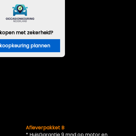
 kopen met zekerheid?
koopkeuring plannen
Afleverpakket B
* HuisGarantie 9 mnd op motor en