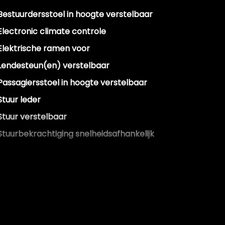
Bestuurdersstoel in hoogte verstelbaar
Electronic climate controle
Elektrische ramen voor
Lendesteun(en) verstelbaar
Passagiersstoel in hoogte verstelbaar
Stuur leder
Stuur verstelbaar
Stuurbekrachtiging snelheidsafhankelijk
Exterieur
Buitenspiegels elektrisch inklapbaar
Buitenspiegels elektrisch verstelbaar
Buitenspiegels verwarmbaar