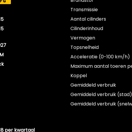
Brandstof
9G
Transmissie
Aantal cilinders
15
Cilinderinhoud
15
Vermogen
027
Topsnelheid
KM
Acceleratie (0-100 km/h)
ck
Maximum aantal toeren p
Koppel
Gemiddeld verbruik
Gemiddeld verbruik (stad)
Gemiddeld verbruik (snel
18 per kwartaal