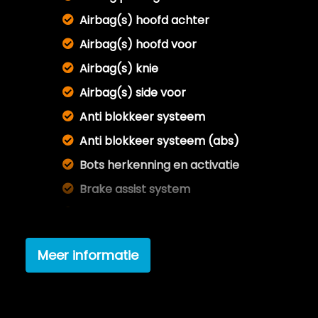
Airbag(s) hoofd achter
Airbag(s) hoofd voor
Airbag(s) knie
Airbag(s) side voor
Anti blokkeer systeem
Anti blokkeer systeem (abs)
Bots herkenning en activatie
Brake assist system
Connected services
Electronic brake distribution
Meer informatie
Gepoetst binnen & buiten
Half lederen bekleding
Hill hold-functie