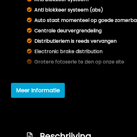
Anti blokkeer systeem (abs)
Auto staat momenteel op goede zomerban
Centrale deurvergrendeling
Distributieriem is reeds vervangen
Electronic brake distribution
Grotere fotoserie te zien op onze site
Koppeling/drukset vervangen
Lm velgen 17"
Meer informatie
Nieuwe apk bespreekbaar
Onderhoudsboekje aanwezig en deels inge
Paar krassen op de voorbumper
Paar plekjes op de achterbumper
Beschrijving
Schroefset (dempers en veren)