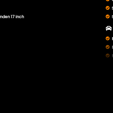
den 17 inch
vuld