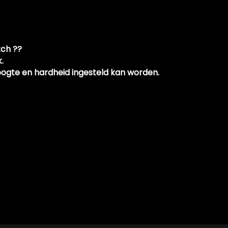
or ons binnen & buiten
tch ??
.
hoogte en hardheid ingesteld kan worden.
rdelen )
rd van 15-08-2001 tot 01-11-2003 en kostte toen € 20,63
benzine motor, heeft een maximum vermogen van 81 kW (110