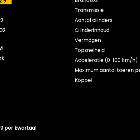
Brandstof
Z9
Transmissie
Aantal cilinders
12
Cilinderinhoud
02
Vermogen
M
Topsnelheid
ck
Acceleratie (0-100 km/h)
Maximum aantal toeren p
Koppel
79 per kwartaal