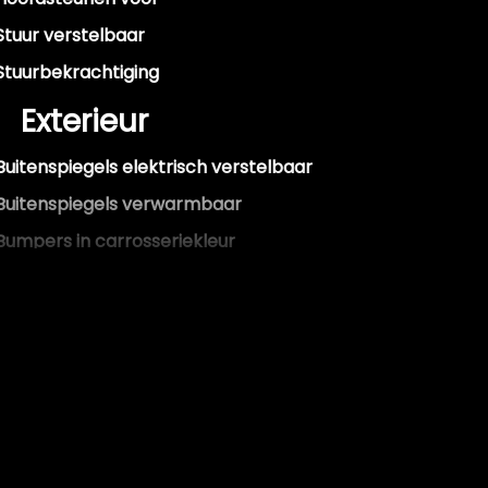
Stuur verstelbaar
Stuurbekrachtiging
Exterieur
Buitenspiegels elektrisch verstelbaar
Buitenspiegels verwarmbaar
Bumpers in carrosseriekleur
Dakspoiler
Sportuitlaat
Trekhaak