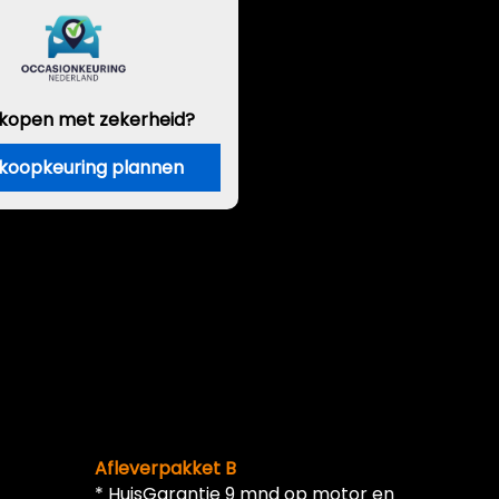
 kopen met zekerheid?
koopkeuring plannen
Afleverpakket B
* HuisGarantie 9 mnd op motor en