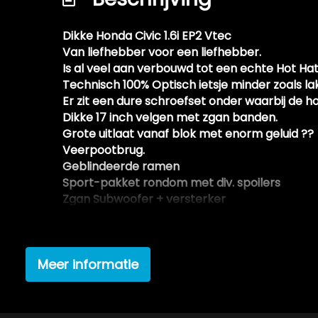
Softwarematig getuned (chiptuning)
Dikke Honda Civic 1.6i EP2 Vtec
Verlaagde carrosserie dmv korte veren
Van liefhebber voor een liefhebber.
Zal nog professioneel gepoetst worden do
Is al veel aan verbouwd tot een echte Hot Ha
Technisch 100% Optisch ietsje minder zoals lak
Er zit een dure schroefset onder waarbij de 
Dikke 17 inch velgen met zgan banden.
Grote uitlaat vanaf blok met enorm geluid ??
Veerpootbrug.
Geblindeerde ramen
Sport-pakket rondom met div. spoilers
Zgan Subwoofer + versterker
Werkende koude Airco
Rijdt, schakeld, koppeld, remt perfect !
Vraagprijs € 2250,-- ( incl. enkele extra onde
Meer informatie
Deze Honda Civic komt uit 2002, werd geleve
sinds 2012 op kenteken, is voorzien van een 