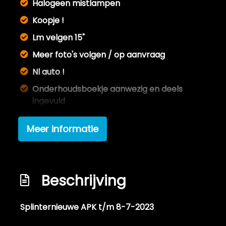
Halogeen mistlampen
Koopje !
Lm velgen 15"
Meer foto's volgen / op aanvraag
Nl auto !
Onderhoudsboekje aanwezig en deels
ingevuld
Uitlaat (deels) vervangen
Meer informatie
Velgen hebben wat stoeprandschades
helaas, optioneel te herstellen.
Interieur
Beschrijving
Achterbank in delen neerklapbaar
Splinternieuwe APK t/m 8-7-2023
Airco
Aluminium interieur afwerking