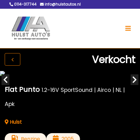
0114-317744
info@hulstautos.nl
Verkocht
Fiat Punto
1.2-16V SportSound | Airco | NL |
Apk
Hulst
Benzine
2005