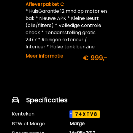
Afleverpakket C
* HuisGarantie 12 mnd op motor en
bak * Nieuwe APK * Kleine Beurt
(olie/filters) * Volledige controle
check * Tenaamstelling gratis
24/7 * Reinigen exterieur /
Interieur * Halve tank benzine
inbegrepen
Meer informatie
€ 999,-
Specificaties
Kenteken
74XTV8
NL
BTW of Marge
Marge