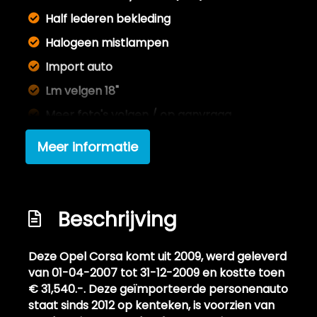
Half lederen bekleding
Halogeen mistlampen
Import auto
Lm velgen 18"
Meer foto's volgen / op aanvraag
Metallic lak
Meer informatie
Nieuwe apk bespreekbaar
Recente apk keuring aanwezig
Tractie controle systeem (tcs)
Beschrijving
Velgen hebben wat stoeprandschades
helaas, optioneel te herstellen.
Deze Opel Corsa komt uit 2009, werd geleverd
van 01-04-2007 tot 31-12-2009 en kostte toen
Verlaagde carrosserie dmv korte veren
€ 31,540.-. Deze geïmporteerde personenauto
Exterieur
staat sinds 2012 op kenteken, is voorzien van