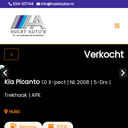
0114-317744
info@hulstautos.nl
Verkocht
Kia Picanto
1.0 X-pect | NL 2008 | 5-Drs |
Trekhaak | APK
Hulst
Benzine
2008