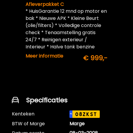
Afleverpakket C
* HuisGarantie 12 mnd op motor en
bak * Nieuwe APK * Kleine Beurt
(olie/filters) * Volledige controle
check * Tenaamstelling gratis
24/7 * Reinigen exterieur /
Interieur * Halve tank benzine
inbegrepen
Meer informatie
€ 999,-
Specificaties
Kenteken
08ZKST
NL
BTW of Marge
Marge