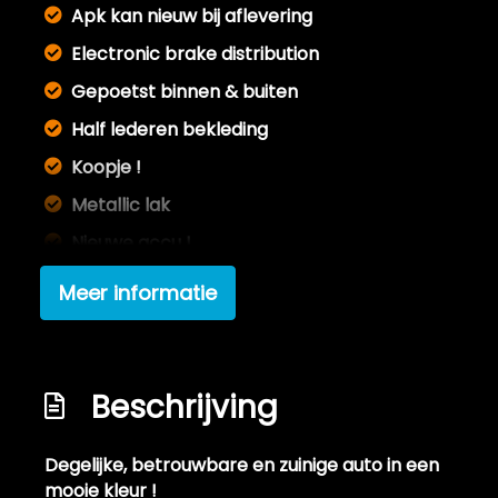
Apk kan nieuw bij aflevering
Electronic brake distribution
Gepoetst binnen & buiten
Half lederen bekleding
Koopje !
Metallic lak
Nieuwe accu !
Nl auto !
Meer informatie
Olie & filters vervangen (kleine beurt)
Onderhoudsboekje aanwezig en netjes
ingevuld
Beschrijving
Schadevrij / roestvrij
Wieldoppen
Degelijke, betrouwbare en zuinige auto in een
mooie kleur !