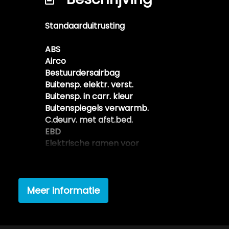
Standaarduitrusting
ABS
Airco
Bestuurdersairbag
Buitensp. elektr. verst.
Buitensp. in carr. kleur
Buitenspiegels verwarmb.
C.deurv. met afst.bed.
EBD
Elektrische ramen voor
In delen neerkl. achterb.
Mistlampen voor
Parkeersensor achter
Meer informatie
Passagiersairbag
Radio CD speler
Startblokkering
Stuurbekrachtiging