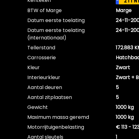
Kenteken
21TN
NL
BTW of Marge
Marge
Datum eerste toelating
24-11-20
Datum eerste toelating
24-11-20
(internationaal)
Tellerstand
172.883 
Carrosserie
Hatchba
Kleur
Zwart
Interieurkleur
Zwart + 
Aantal deuren
5
Aantal zitplaatsen
5
Gewicht
1000 kg
Maximum massa geremd
1000 kg
Motorrijtuigenbelasting
€ 113 - 1
Aantal sleutels
1