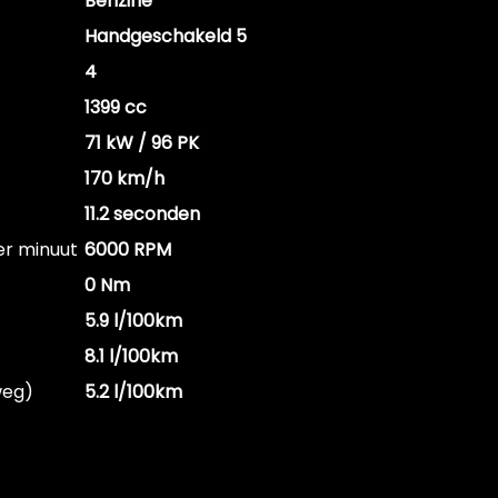
Benzine
Handgeschakeld 5
4
1399 cc
71 kW / 96 PK
170 km/h
11.2 seconden
er minuut
6000 RPM
0 Nm
5.9 l/100km
8.1 l/100km
weg)
5.2 l/100km