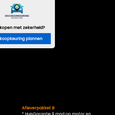
 kopen met zekerheid?
koopkeuring plannen
Afleverpakket B
* HuisGarantie 9 mnd op motor en