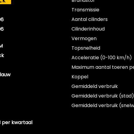
Brandstof
LK
Transmissie
Aantal cilinders
06
Cilinderinhoud
06
Vermogen
KM
Topsnelheid
ck
Acceleratie (0-100 km/h)
Maximum aantal toeren p
Blauw
Koppel
Gemiddeld verbruik
Gemiddeld verbruik (stad)
Gemiddeld verbruik (snel
23 per kwartaal