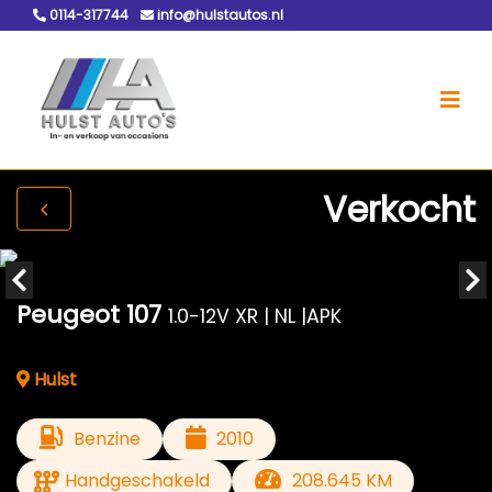
0114-317744
info@hulstautos.nl
Verkocht
Peugeot 107
1.0-12V XR | NL |APK
Hulst
Benzine
2010
Handgeschakeld
208.645 KM