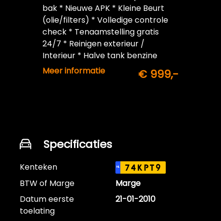
bak * Nieuwe APK * Kleine Beurt
(olie/filters) * Volledige controle
check * Tenaamstelling gratis
24/7 * Reinigen exterieur /
Interieur * Halve tank benzine
inbegrepen
Meer informatie
€ 999,-
Specificaties
Kenteken
74KPT9
NL
BTW of Marge
Marge
Datum eerste
21-01-2010
toelating