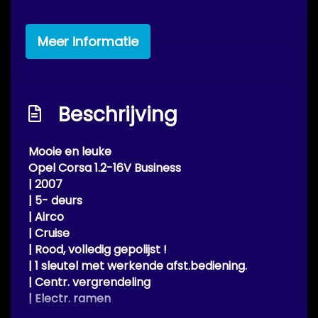
Passagiersairbag
Zij airbag(s) voor
Meer informatie
Interieur
Achterbank in delen neerklapbaar
Beschrijving
Airco
Bestuurdersstoel in hoogte verstelbaar
Mooie en leuke
Opel Corsa 1.2-16V Business
Elektrische ramen voor
| 2007
Stuur verstelbaar
|
5-
deurs
|
Airco
|
Cruise
| Rood, volledig
gepolijst
!
| 1 sleutel met werkende afst.bediening.
| Centr. vergrendeling
| Electr. ramen