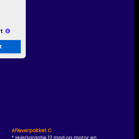
t
t
Afleverpakket C
* HuisGarantie 12 mnd op motor en