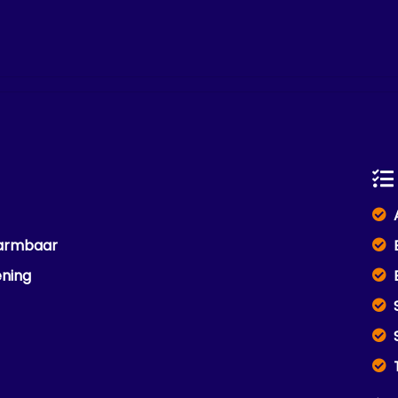
warmbaar
ening