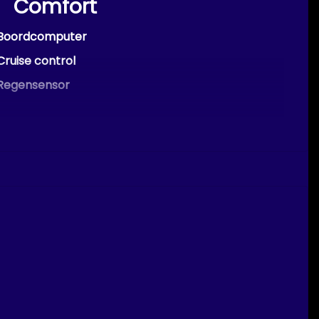
Comfort
Boordcomputer
Cruise control
Regensensor