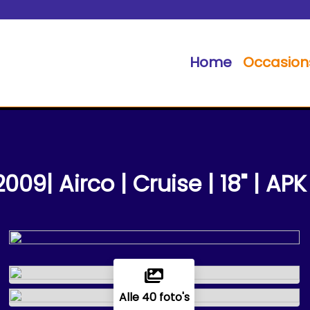
Home
Occasion
9| Airco | Cruise | 18" | APK
Alle 40 foto's