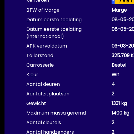
Kenteken
7VBT
NL
BTW of Marge
Marge
Datum eerste toelating
08-05-2
Datum eerste toelating
08-05-2
(internationaal)
APK vervaldatum
03-03-20
Tellerstand
325.709 
Carrosserie
Bestel
Kleur
Wit
Aantal deuren
4
Aantal zitplaatsen
2
Gewicht
1331 kg
Maximum massa geremd
1400 kg
Aantal sleutels
2
Aantal handzenders
2