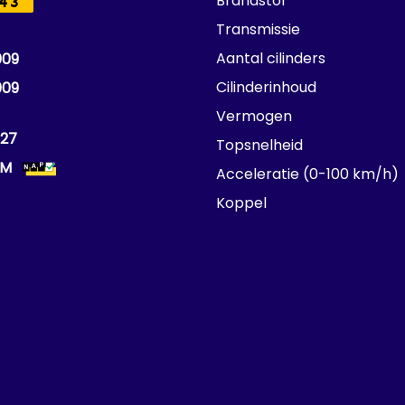
Brandstof
43
Transmissie
Aantal cilinders
009
Cilinderinhoud
009
Vermogen
27
Topsnelheid
KM
Acceleratie (0-100 km/h)
Koppel