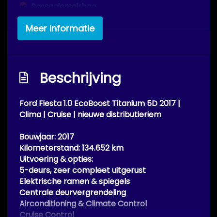
Passagiersairbag
Rijstrooksensor met correctie
Meer informatie
Zij airbag(s) voor
Exterieur
Beschrijving
Achterruitwisser
Buitenspiegel rechts
Ford Fiesta 1.0 EcoBoost Titanium 5D 2017 |
Clima | Cruise | nieuwe distributieriem
Buitenspiegels elektrisch inklapbaar
Buitenspiegels elektrisch verstel- en
Bouwjaar: 2017
verwarmbaar
Kilometerstand: 134.652 km
Uitvoering & opties:
Centrale vergrendeling met
5-deurs, zeer compleet uitgerust
afstandsbediening
Elektrische ramen & spiegels
Dimlichten automatisch
Centrale deurvergrendeling
Airconditioning & Climate Control
Led dagrijverlichting
Cruise Control