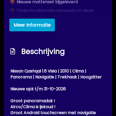
Nieuwe mattenset bijgeleverd
Onderhoudsboekje aanwezig en deels
ingevuld
Meer informatie
Parkeersensoren achter (pdc)
Passagiersairbag
Prima banden met veel profiel
Beschrijving
Schadevrij / roestvrij
Zij airbag(s) voor
Exterieur
Nissan Qashqai 1.6 Visia | 2010 | Clima |
Panorama | Navigatie | Trekhaak | Hoogzitter
Achterruitwisser
Nieuwe apk
t/m 31-10-2026
Buitenspiegels elektrisch verstel- en
verwarmbaar
Groot panoramadak !
Airco/Clima is ijskoud !
Centrale vergrendeling met
Groot Android touchscreen met navigatie
afstandsbediening