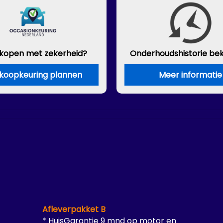
 kopen met zekerheid?
Onderhouds
historie be
koopkeuring plannen
Meer informatie
Afleverpakket B
* HuisGarantie 9 mnd op motor en