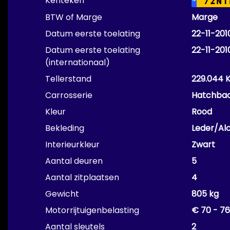
Kenteken
72NT
NL
BTW of Marge
Marge
Datum eerste toelating
22-11-201
Datum eerste toelating
22-11-201
(internationaal)
Tellerstand
229.044 
Carrosserie
Hatchba
Kleur
Rood
Bekleding
Leder/Al
Interieurkleur
Zwart
Aantal deuren
5
Aantal zitplaatsen
4
Gewicht
805 kg
Motorrijtuigenbelasting
€ 70 - 76
Aantal sleutels
2