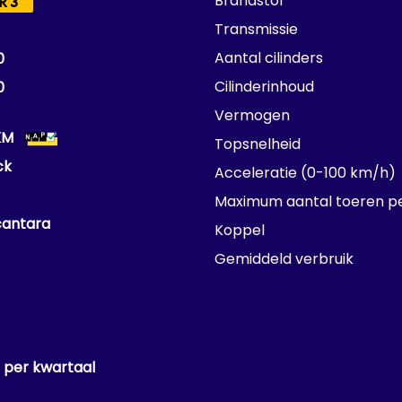
Brandstof
R3
Transmissie
Aantal cilinders
0
Cilinderinhoud
0
Vermogen
KM
Topsnelheid
ck
Acceleratie (0-100 km/h)
Maximum aantal toeren p
cantara
Koppel
Gemiddeld verbruik
 per kwartaal