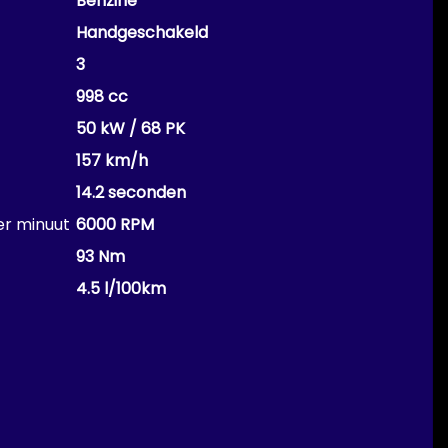
Benzine
Handgeschakeld
3
998 cc
50 kW / 68 PK
157 km/h
14.2 seconden
er minuut
6000 RPM
93 Nm
4.5 l/100km